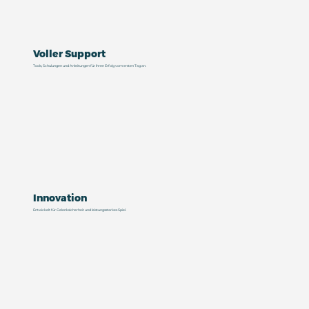
Voller Support
Tools, Schulungen und Anleitungen für Ihren Erfolg vom ersten Tag an.
Innovation
Entwickelt für Gelenksicherheit und leistungsstarkes Spiel.