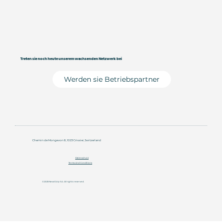
Treten sie noch heute unserem wachsenden Netzwerk bei
Werden sie Betriebspartner
Chemin de Mongevon 8, 1023 Crissier, Switzerland
Datenschutz
Terms And Conditions
© 2025 NexxtGrip SA. All rights reserved.