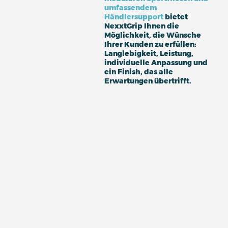
umfassendem
Händlersupport
bietet
NexxtGrip Ihnen die
Möglichkeit, die Wünsche
Ihrer Kunden zu erfüllen:
Langlebigkeit, Leistung,
individuelle Anpassung und
ein Finish, das alle
Erwartungen übertrifft.