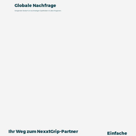
Globale Nachfrage
Steigender Bedarf an nachhaltigen Spielfeldern in allen Regionen.
Ihr Weg zum NexxtGrip-Partner
Einfache