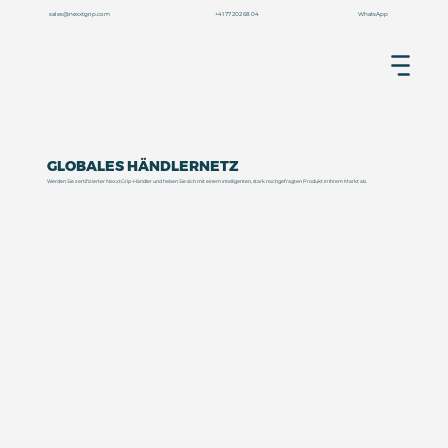
+41 77 202 68 04
sales@nexxtgrip.com
WhatsApp
GLOBALES HÄNDLERNETZ
Werden Sie zertifizierter NexxtGrip-Händler und heben Sie sich mit einem intelligenten, stark nachgefragten Produkt in Ihrem Markt ab.