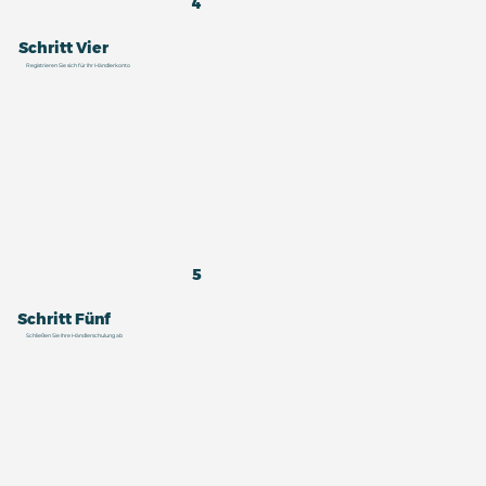
4
Schritt Vier
Registrieren Sie sich für Ihr Händlerkonto
5
Schritt Fünf
Schließen Sie Ihre Händlerschulung ab