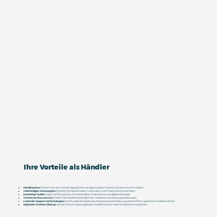
Ihre Vorteile als Händler
Händlerpreise:
Erhalten Sie nach Genehmigung Ihres Antrags exklusive Rabatte auf NexxtGrip-Produkte.
Vollständiges Musterpaket:
Erhalten Sie Fliesenmuster, Farbmuster und Präsentationsmaterialien.
Marketing-Toolkit:
Zugriff auf Broschüren, Markeninhalte, Produktfotos und digitale Kataloge.
Technische Ressourcen:
Erhalten Sie Installationshandbücher, Testdaten und Wartungsanleitungen.
Laufender Support und Schulungen:
Schrittweise Einarbeitung und Expertenunterstützung während Ihrer gesamten Händlerlaufbahn.
Optionaler Website-Eintrag:
Werden Sie auf unserer globalen Händlerkarte für mehr Sichtbarkeit aufgeführt.