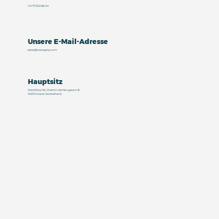
+41 77 202 68 04
Unsere E-Mail-Adresse
sales@nexxtgrip.com
Hauptsitz
NexxtGrip SA, Chemin de Mongevon 8,
1023 Crissier, Switzerland