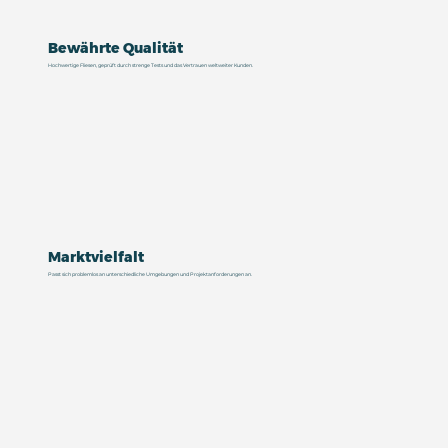
Bewährte Qualität
Hochwertige Fliesen, geprüft durch strenge Tests und das Vertrauen weltweiter Kunden.
Marktvielfalt
Passt sich problemlos an unterschiedliche Umgebungen und Projektanforderungen an.