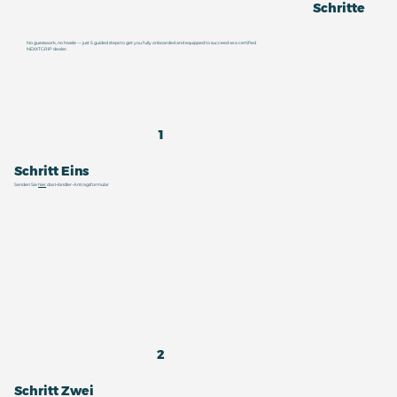
Schritte
No guesswork, no hassle — just 5 guided steps to get you fully onboarded and equipped to succeed as a certified
NEXXTGRIP dealer.
1
Schritt Eins
Senden Sie
hier
das Händler-Antragsformular
2
Schritt Zwei