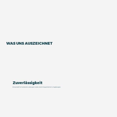
WAS UNS AUSZEICHNET
Zuverlässigkeit
Entwickelt für konstante Leistung in realen, stark frequentierten Umgebungen.