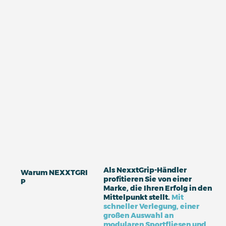
Als NexxtGrip-Händler
Warum NEXXTGRI
profitieren Sie von einer
P
Marke, die Ihren Erfolg in den
Mittelpunkt stellt.
Mit
schneller Verlegung, einer
großen Auswahl an
modularen Sportfliesen und